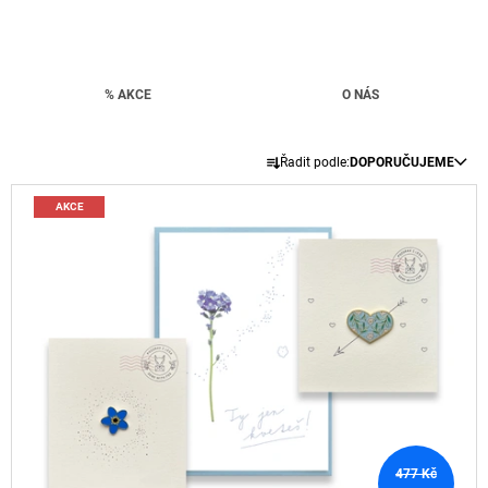
A
J
Í
% AKCE
O NÁS
T
?
Ř
Řadit podle:
DOPORUČUJEME
A
V
Z
AKCE
Ý
E
P
HLEDAT
N
I
Í
S
P
P
D
R
O
R
O
P
O
O
D
D
R
U
U
U
K
Č
K
477 Kč
U