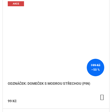
AKCE
199 Kč
–50 %
ODZNÁČEK: DOMEČEK S MODROU STŘECHOU (PIN)
DO
KO
99 Kč