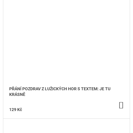
PŘÁNÍ POZDRAV Z LUŽICKÝCH HOR S TEXTEM: JE TU
KRÁSNĚ
DO
KO
129 Kč