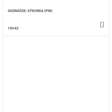
ODZNÁČEK: SÝKORKA (PIN)
DO
KO
199 Kč