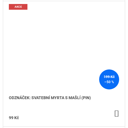
AKCE
199 Kč
–50 %
ODZNÁČEK: SVATEBNÍ MYRTA S MAŠLÍ (PIN)
DO
KO
99 Kč