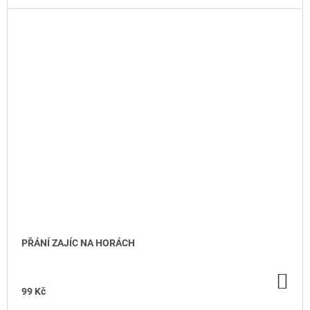
PŘÁNÍ ZAJÍC NA HORÁCH
DO
KO
99 Kč