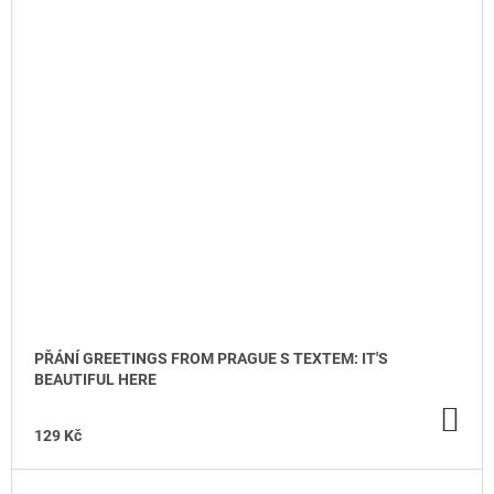
PŘÁNÍ GREETINGS FROM PRAGUE S TEXTEM: IT'S
BEAUTIFUL HERE
DO
KO
129 Kč