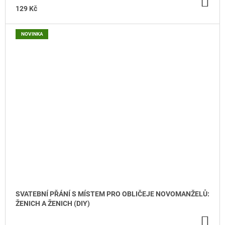
DO
KO
129 Kč
NOVINKA
SVATEBNÍ PŘÁNÍ S MÍSTEM PRO OBLIČEJE NOVOMANŽELŮ:
ŽENICH A ŽENICH (DIY)
DO