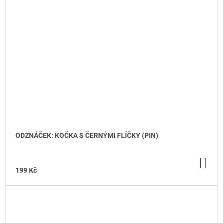
ODZNÁČEK: KOČKA S ČERNÝMI FLÍČKY (PIN)
DO
KO
199 Kč