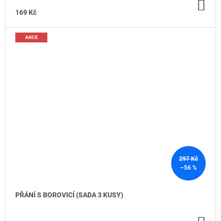
DO
KO
169 Kč
AKCE
297 Kč
–56 %
PŘÁNÍ S BOROVICÍ (SADA 3 KUSY)