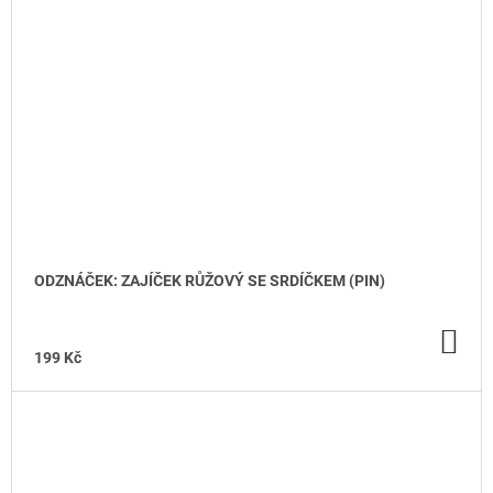
ODZNÁČEK: ZAJÍČEK RŮŽOVÝ SE SRDÍČKEM (PIN)
DO
KO
199 Kč