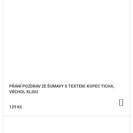
PŘÁNÍ POZDRAV ZE ŠUMAVY S TEXTEM: KOPEC TICHA,
VRCHOL KLIDU
DO
KO
129 Kč