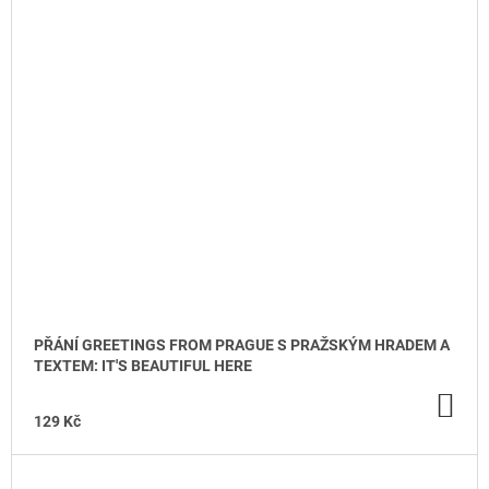
PŘÁNÍ GREETINGS FROM PRAGUE S PRAŽSKÝM HRADEM A
TEXTEM: IT'S BEAUTIFUL HERE
DO
KO
129 Kč