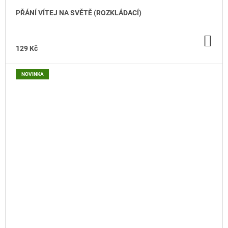
PŘÁNÍ VÍTEJ NA SVĚTĚ (ROZKLÁDACÍ)
DO
KO
129 Kč
NOVINKA