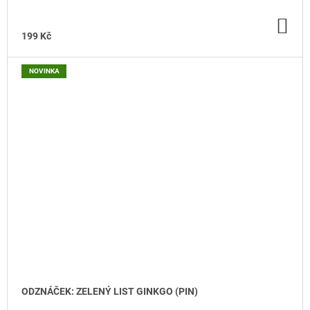
DO
KO
199 Kč
NOVINKA
ODZNÁČEK: ZELENÝ LIST GINKGO (PIN)