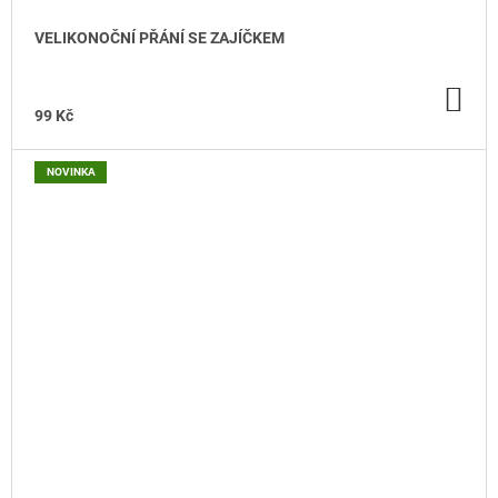
VELIKONOČNÍ PŘÁNÍ SE ZAJÍČKEM
DO
KO
99 Kč
NOVINKA