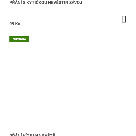
PŘÁNÍ S KYTIČKOU NEVĚSTIN ZÁVOJ
DO
KO
99 Kč
NOVINKA
PŘÁNÍ VÍTEJ NA SVĚTĚ