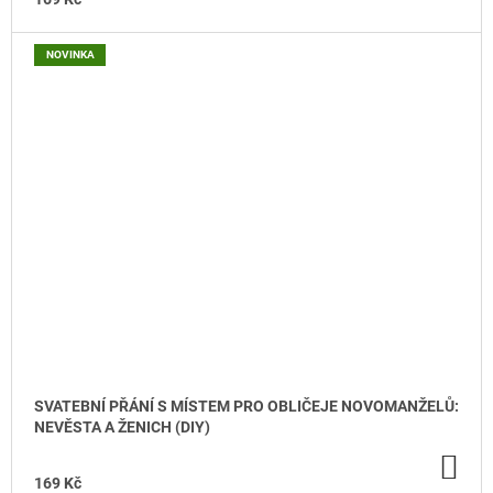
NOVINKA
SVATEBNÍ PŘÁNÍ S MÍSTEM PRO OBLIČEJE NOVOMANŽELŮ:
NEVĚSTA A ŽENICH (DIY)
DO
KO
169 Kč