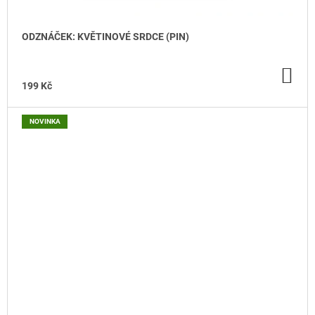
ODZNÁČEK: KVĚTINOVÉ SRDCE (PIN)
DO
KO
199 Kč
NOVINKA