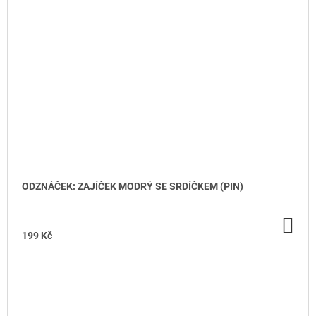
ODZNÁČEK: ZAJÍČEK MODRÝ SE SRDÍČKEM (PIN)
DO
KO
199 Kč