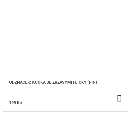
ODZNÁČEK: KOČKA SE ZRZAVÝMI FLÍČKY (PIN)
DO
KO
199 Kč