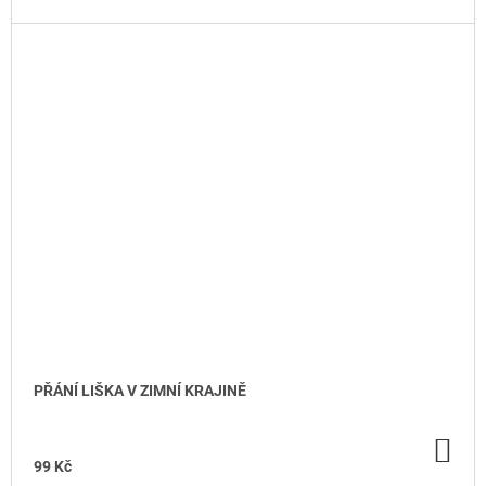
PŘÁNÍ LIŠKA V ZIMNÍ KRAJINĚ
DO
KO
99 Kč