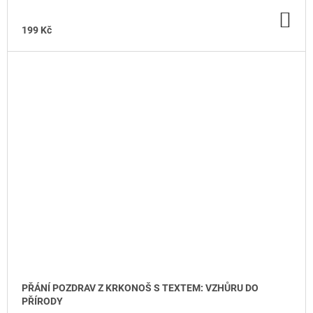
DO
KO
199 Kč
PŘÁNÍ POZDRAV Z KRKONOŠ S TEXTEM: VZHŮRU DO
PŘÍRODY