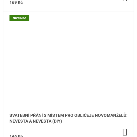
KO
169 Kč
NOVINKA
SVATEBNÍ PŘÁNÍ S MÍSTEM PRO OBLIČEJE NOVOMANŽELŮ:
NEVĚSTA A NEVĚSTA (DIY)
DO
KO
169 Kč