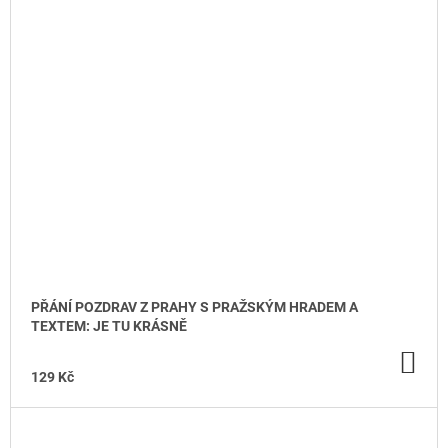
PŘÁNÍ POZDRAV Z PRAHY S PRAŽSKÝM HRADEM A
TEXTEM: JE TU KRÁSNĚ
DO
KO
129 Kč