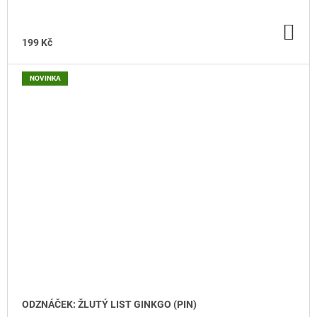
DO
KO
199 Kč
NOVINKA
ODZNÁČEK: ŽLUTÝ LIST GINKGO (PIN)