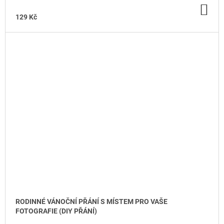
DO
KO
129 Kč
RODINNÉ VÁNOČNÍ PŘÁNÍ S MÍSTEM PRO VAŠE
FOTOGRAFIE (DIY PŘÁNÍ)