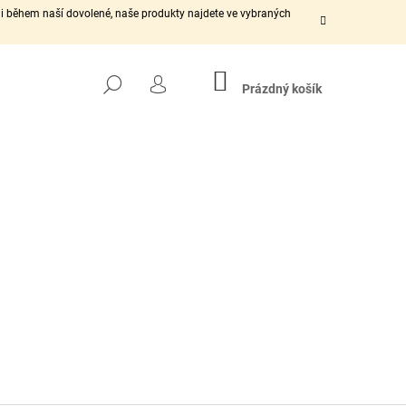
t i během naší dovolené, naše produkty najdete ve vybraných
NÁKUPNÍ
HLEDAT
KOŠÍK
Prázdný košík
PŘIHLÁŠENÍ
Následující
RKA (PIN)