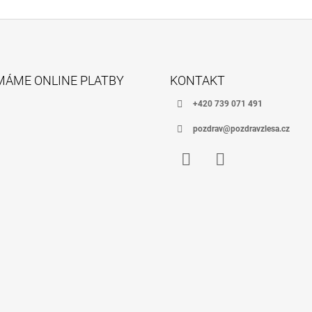
MÁME ONLINE PLATBY
KONTAKT
+420 739 071 491
pozdrav@pozdravzlesa.cz
Facebook
Instagram