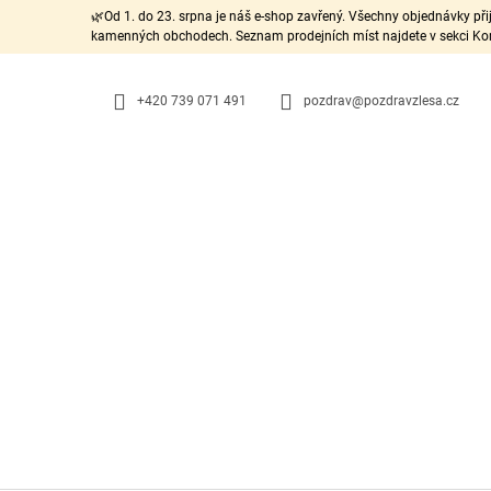
K
Přejít
🌿Od 1. do 23. srpna je náš e-shop zavřený. Všechny objednávky př
na
O
kamenných obchodech. Seznam prodejních míst najdete v sekci Kon
ZPĚT
ZPĚT
obsah
DO
DO
Š
OBCHODU
OBCHODU
Í
+420 739 071 491
pozdrav@pozdravzlesa.cz
K
ODZNÁČEK: POMNĚNKA, SADA 3 KUSY