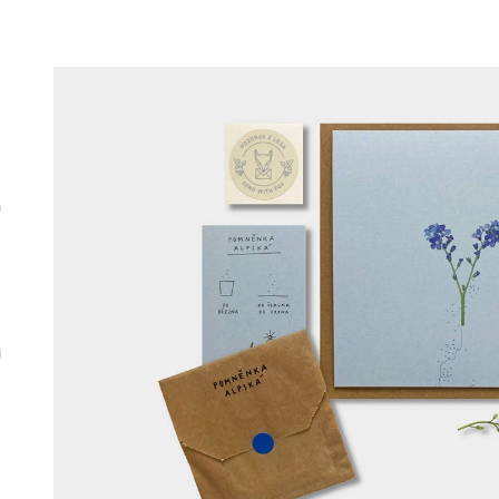
349 Kč
199 Kč
Původně:
477 Kč
a
i