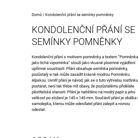
(PIN)
499 Kč
Původně:
597 Kč
Domů
/
Kondolenční přání se semínky pomněnky
KONDOLENČNÍ PŘÁNÍ SE
SEMÍNKY POMNĚNKY
Kondolenční přání s motivem pomněnky a textem “Pomněnk
jako tichá vzpomínka” slouží jako vkusné písemné vyjádření
upřímné soustrasti. Přání obsahuje semínka pomněnky,
pozůstalý si tak může zasadit krásně modrou Pomněnku
Alpskou. Uvnitř přání je návod, jak se o tuto vytrvalou rostlinku
postarat, není tak třeba mít obavy, že pozůstalému přiděláte
pěstitelské starosti. Přání je natištěno na modrý papír a jeho
velikost po složení je 145 x 145 mm. Součástí přání je obálka 
samolepka, kterou může odesílatel přání zalepit a rovnou
odeslat.