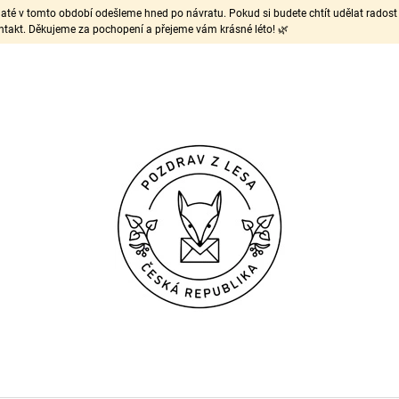
ijaté v tomto období odešleme hned po návratu. Pokud si budete chtít udělat rados
takt. Děkujeme za pochopení a přejeme vám krásné léto! 🌿
CO POTŘEBUJETE NAJÍT?
HLEDAT
DOPORUČUJEME
ROZKVETENÁ SADA MODRÁ
ODZNÁČEK: SÝKO