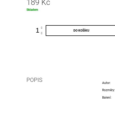
189 Kč
Měrná
Skladem
cena:
DO KOŠÍKU
POPIS
Autor:
Rozměry:
Balení: