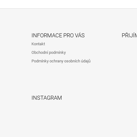
Z
Á
INFORMACE PRO VÁS
PŘIJÍ
P
Kontakt
A
Obchodní podmínky
T
Podmínky ochrany osobních údajů
Í
INSTAGRAM