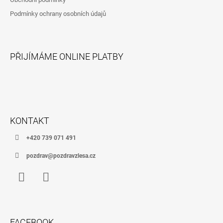
T
Podmínky ochrany osobních údajů
Í
PŘIJÍMÁME ONLINE PLATBY
KONTAKT
+420 739 071 491
pozdrav@pozdravzlesa.cz
Facebook
Instagram
FACEBOOK