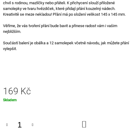
chvil s rodinou, mazlíčky nebo přáteli. K přichycení slouží přiložené
J
samolepky ve tvaru hvězdiček, které přidají přání kouzelný nádech.
E
Kreativitě se meze nekladou! Přání má po složení velikost 145 x 145 mm.
M
E
Věříme, že vás tvoření přání bude bavit a přinese radost vám i vašim
nejbližším.
ODZNÁČEK:
ZELENÝ
Součástí balení je obálka a 12 samolepek včetně návodu, jak můžete přání
LIST
vylepšit.
GINKGO
(PIN)
199
Kč
169 Kč
Měrná
Skladem
cena:
DO
KOŠÍKU