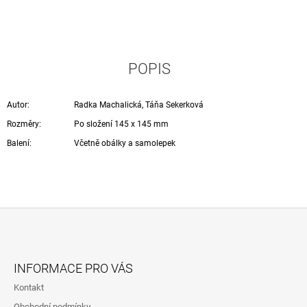
POPIS
Autor:
Radka Machalická, Táňa Sekerková
Rozměry:
Po složení 145 x 145 mm
Balení:
Včetně obálky a samolepek
Z
Á
INFORMACE PRO VÁS
P
Kontakt
A
Obchodní podmínky