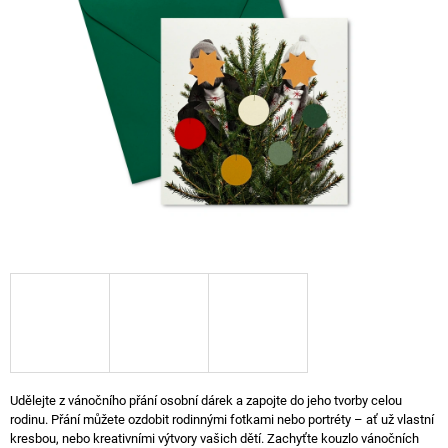
A
J
Í
T
?
HLEDAT
D
O
P
O
R
Udělejte z vánočního přání osobní dárek a zapojte do jeho tvorby celou
U
rodinu. Přání můžete ozdobit rodinnými fotkami nebo portréty – ať už vlastní
Č
kresbou, nebo kreativními výtvory vašich dětí. Zachyťte kouzlo vánočních
U